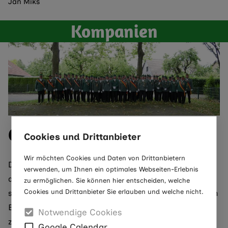
Jan Miks
Kompanien
Ost-Kompanie
Cookies und Drittanbieter
Wir möchten Cookies und Daten von Drittanbietern
Die Ostkompanie, gegründet im Jahre 1959, zählt
verwenden, um Ihnen ein optimales Webseiten-Erlebnis
aktuell 311 Schützen. Zugehörig der Ost-Kompanie
zu ermöglichen. Sie können hier entscheiden, welche
Cookies und Drittanbieter Sie erlauben und welche nicht.
sind alle Mitglieder, die östlich der St. Alexius Kirche in
Benhausen wohnhaft sind. Das Kompanie-Wappen
Notwendige Cookies
zeigt den Pamelsche Warte.
Google Calendar