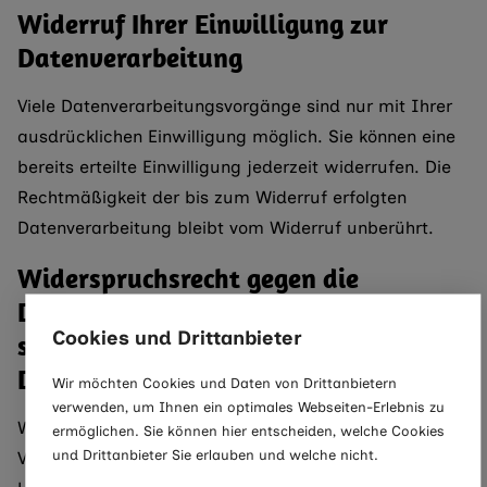
Widerruf Ihrer Einwilligung zur
Datenverarbeitung
Viele Datenverarbeitungsvorgänge sind nur mit Ihrer
ausdrücklichen Einwilligung möglich. Sie können eine
bereits erteilte Einwilligung jederzeit widerrufen. Die
Rechtmäßigkeit der bis zum Widerruf erfolgten
Datenverarbeitung bleibt vom Widerruf unberührt.
Widerspruchsrecht gegen die
Datenerhebung in besonderen Fällen
Cookies und Drittanbieter
sowie gegen Direktwerbung (Art. 21
DSGVO)
Wir möchten Cookies und Daten von Drittanbietern
verwenden, um Ihnen ein optimales Webseiten-Erlebnis zu
WENN DIE DATENVERARBEITUNG AUF GRUNDLAGE
ermöglichen. Sie können hier entscheiden, welche Cookies
und Drittanbieter Sie erlauben und welche nicht.
VON ART. 6 ABS. 1 LIT. E ODER F DSGVO ERFOLGT,