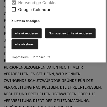
HABEN SIE JEDERZEIT DAS RECHT, AUS GRÜNDEN, DIE
Notwendige Cookies
SICH AUS IHRER BESONDEREN SITUATION ERGEBEN,
Google Calendar
GEGEN DIE VERARBEITUNG IHRER
PERSONENBEZOGENEN DATEN WIDERSPRUCH
Details anzeigen
EINZULEGEN; DIES GILT AUCH FÜR EIN AUF DIESE
Alle akzeptieren
Nur ausgewählte akzeptieren
BESTIMMUNGEN GESTÜTZTES PROFILING. DIE
JEWEILIGE RECHTSGRUNDLAGE, AUF DENEN EINE
Alle ablehnen
VERARBEITUNG BERUHT, ENTNEHMEN SIE DIESER
DATENSCHUTZERKLÄRUNG. WENN SIE WIDERSPRUCH
Impressum
Datenschutz
EINLEGEN, WERDEN WIR IHRE BETROFFENEN
PERSONENBEZOGENEN DATEN NICHT MEHR
VERARBEITEN, ES SEI DENN, WIR KÖNNEN
ZWINGENDE SCHUTZWÜRDIGE GRÜNDE FÜR DIE
VERARBEITUNG NACHWEISEN, DIE IHRE INTERESSEN,
RECHTE UND FREIHEITEN ÜBERWIEGEN ODER DIE
VERARBEITUNG DIENT DER GELTENDMACHUNG,